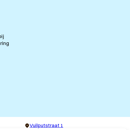
ij
ring
Vuilputstraat 1