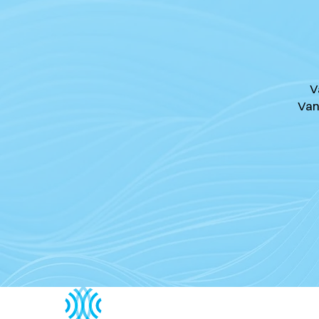
V
Van