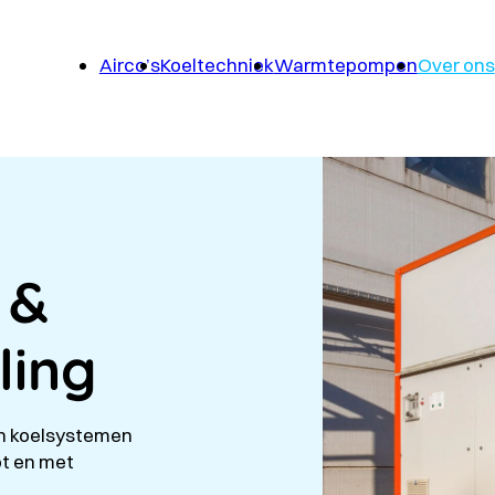
Airco’s
Koeltechniek
Warmtepompen
Over ons
 &
ling
n koelsystemen
ot en met