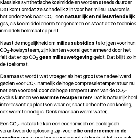
Klassieke synthetische koelmiddelen worden steeds duurder.
Dat komt omdat ze schadelijk zijn voor het milieu. Daarom is
het onderzoek naar CO
, een
natuurlijk en milieuvriendelijk
2
gas, als koelmiddel enorm toegenomen en staat deze techniek
inmiddels helemaal op punt.
Naast de mogelijkheid om
milieusubsidies
te krijgen voor hun
CO
-koelsysteem, zijn klanten vooral gecharmeerd door het
2
feit dat er op CO
geen milieuwetgeving
geldt. Dat blijft zo in
2
de toekomst.
Daarnaast wordt wat vroeger als het grootste nadeel werd
gezien voor CO
, namelijk de hoge compressietemperatuur, nu
2
net een voordeel: door de hoge temperaturen van de CO
-
2
cyclus kunnen we
warmte recupereren
! Dat is natuurlijk heel
interessant op plaatsen waar er, naast behoefte aan koeling,
ook warmte nodig is. Denk maar aan warm water, …
Een CO
-installatie kan een economisch en ecologisch
2
verantwoorde oplossing zijn voor
elke ondernemer in de
voeding
: naast een hoog rendement als koelmiddel, is er ook